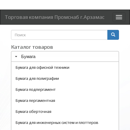
Торговая компания Промснаб г.Арзамас
Toggl
naviga
Форма
поиска
Поиск
Каталог товаров
Бумага
Бумага для офисной техники
Бумага для полиграфии
Бумага подпергамент
Бумага пергаментная
Бумага оберточная
Бумага для инженерных систем и плоттеров