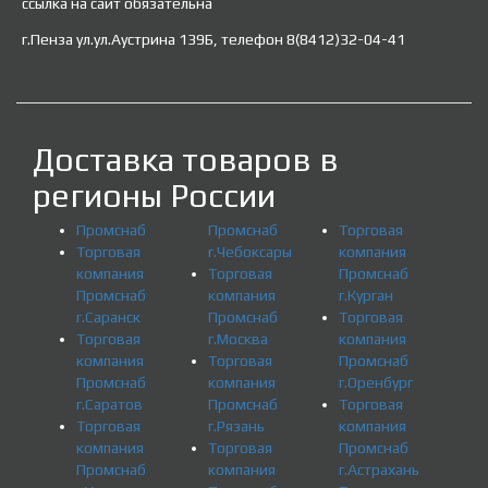
ссылка на сайт обязательна
г.Пенза ул.ул.Аустрина 139Б, телефон 8(8412)32-04-41
Доставка товаров в
регионы России
Промснаб
Промснаб
Торговая
Торговая
г.Чебоксары
компания
компания
Торговая
Промснаб
Промснаб
компания
г.Курган
г.Саранск
Промснаб
Торговая
Торговая
г.Москва
компания
компания
Торговая
Промснаб
Промснаб
компания
г.Оренбург
г.Саратов
Промснаб
Торговая
Торговая
г.Рязань
компания
компания
Торговая
Промснаб
Промснаб
компания
г.Астрахань