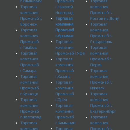
г.Ульяновск
Промснаб
Торговая
Торговая
г.Нижний
компания
компания
Новгород
Промснаб г.
Промснаб г.
Торговая
Ростов на Дону
Воронеж
компания
Торговая
Торговая
Промснаб
компания
компания
г.Арзамас
Промснаб г.
Промснаб
Торговая
Ставрополь
г.Тамбов
компания
Торговая
Торговая
Промснаб г.Уфа
компания
компания
Торговая
Промснаб г.
Промснаб
компания
Пермь
г.Самара
Промснаб
Торговая
Торговая
г.Казань
компания
компания
Торговая
Промснаб г.
Промснаб
компания
Ижевск
г.Кузнецк
Промснаб
Торговая
Торговая
г.Орел
компания
компания
Торговая
Промснаб г.
Промснаб
компания
Екатеринбург
г.Волгоград
Промснаб
Торговая
Торговая
г.Камышин
компания
компания
Торговая
Промснаб г.