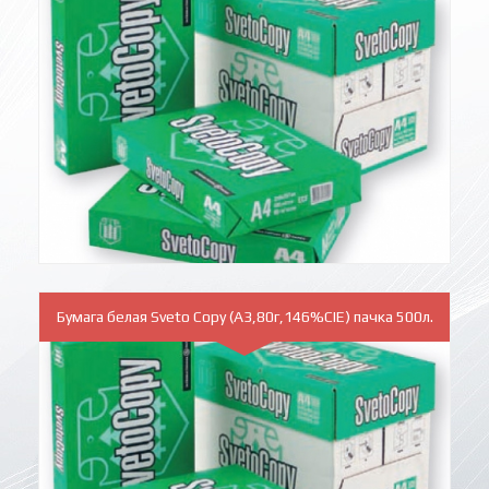
Бумага белая Sveto Copy (A3,80г,146%CIE) пачка 500л.