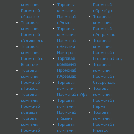
компания
Торговая
Промснаб
Промснаб
компания
г.Оренбург
г.Саратов
Промснаб
Торговая
Торговая
г.Рязань
компания
компания
Торговая
Промснаб
Промснаб
компания
г.Астрахань
г.Ульяновск
Промснаб
Торговая
Торговая
г.Нижний
компания
компания
Новгород
Промснаб г.
Промснаб г.
Торговая
Ростов на Дону
Воронеж
компания
Торговая
Торговая
Промснаб
компания
компания
г.Арзамас
Промснаб г.
Промснаб
Торговая
Ставрополь
г.Тамбов
компания
Торговая
Торговая
Промснаб г.Уфа
компания
компания
Торговая
Промснаб г.
Промснаб
компания
Пермь
г.Самара
Промснаб
Торговая
Торговая
г.Казань
компания
компания
Торговая
Промснаб г.
Промснаб
компания
Ижевск