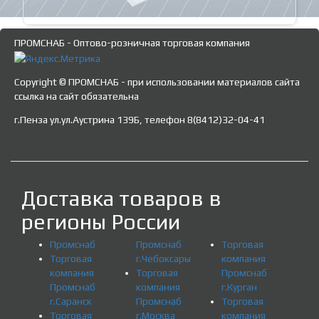
ПРОМСНАБ - Оптово-розничная торговая компания
Copyright © ПРОМСНАБ - при использовании материалов сайта
ссылка на сайт обязательна
г.Пенза ул.ул.Аустрина 139Б, телефон 8(8412)32-04-41
Доставка товаров в
регионы России
Промснаб
Промснаб
Торговая
Торговая
г.Чебоксары
компания
компания
Торговая
Промснаб
Промснаб
компания
г.Курган
г.Саранск
Промснаб
Торговая
Торговая
г.Москва
компания