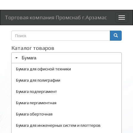
Торговая компания Промснаб г.Арзамас
Toggl
naviga
Форма
поиска
Поиск
Каталог товаров
Бумага
Бумага для офисной техники
Бумага для полиграфии
Бумага подпергамент
Бумага пергаментная
Бумага оберточная
Бумага для инженерных систем и плоттеров