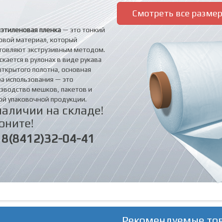
Смотреть все разме
этиленовая пленка
— это тонкий
овой материал, который
товляют экструзивным методом.
скается в рулонах в виде рукава
открытого полотна, основная
а использования — это
зводство мешков, пакетов и
ой упаковочной продукции.
наличии на складе!
оните!
8(8412)32-04-41
Рекомендуемые то