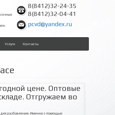
8(8412)32-24-35
8(8412)32-04-41
асочных
pcvd@yandex.ru
аги.
Услуги
Контакты
масе
годной цене. Оптовые
складе. Отгружаем во
 для разбавления. Именно с помощью