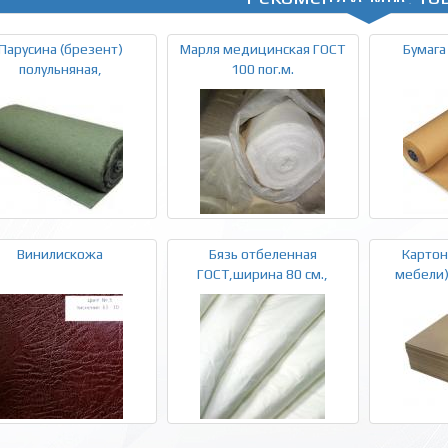
Парусина (брезент)
Марля медицинская ГОСТ
Бумага
полульняная,
100 пог.м.
Винилискожа
Бязь отбеленная
Картон
ГОСТ,ширина 80 см.,
мебели)