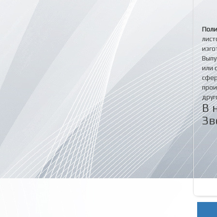
Поли
лист
изго
Выпу
или 
сфер
прои
друг
В 
Зв