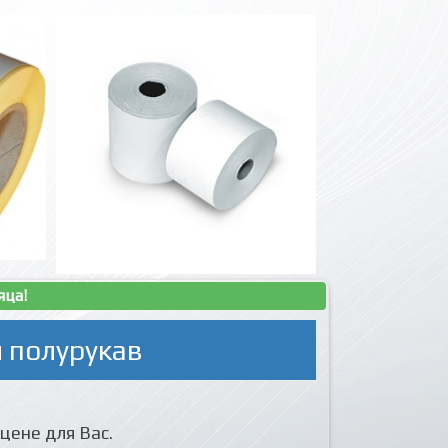
яца!
 полурукав
цене для Вас.