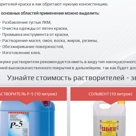
орителей краска и лак обретают нужную консистенцию.
 основных областей применения можно выделить:
- Разбавление густых ЛКМ,
- Очистка одежды от пятен краски,
- Промывка инструмента от краски,
- Растворение масел, смол, воска, жиров, резины,
- Обезжиривание поверхностей,
- Изготовление клея.
окупке растворителя рекомендуется иметь в виду тип лакокрасочног
тией высококачественного покрытия в дальнейшем, так как будет дос
Узнайте стоимость растворителей - з
АСТВОРИТЕЛЬ Р-5 (10 литров)
СОЛЬВЕНТ (10 литров)