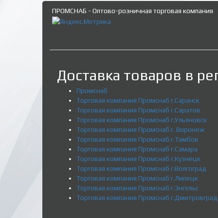
ПРОМСНАБ - Оптово-розничная торговая компания
Доставка товаров в ре
Промснаб
Торговая компания Промснаб г.Саранск
Торговая компания Промснаб г.Саратов
Торговая компания Промснаб г.Ульяновск
Торговая компания Промснаб г. Воронеж
Торговая компания Промснаб г.Тамбов
Торговая компания Промснаб г.Самара
Торговая компания Промснаб г.Кузнецк
Торговая компания Промснаб г.Волгоград
Торговая компания Промснаб г.Липецк
Торговая компания Промснаб г.Энгельс
Торговая компания Промснаб г.Дмитровград