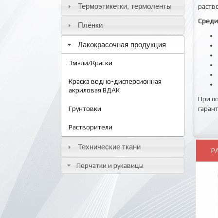
Термоэтикетки, термоленты
раств
Среди
Плёнки
Лакокрасочная продукция
Эмали/Краски
Краска водно-дисперсионная
акриловая ВДАК
При п
гаран
Грунтовки
Растворители
Технические ткани
Р
Перчатки и рукавицы