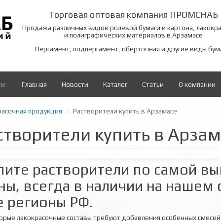
Торговая оптовая компания ПРОМСНАБ
Продажа различных видов ролевой бумаги и картона, лакокр
и полиграфических материалов в Арзамасе
Пергамент, подпергамент, оберточная и другие виды бум
ас
Главная
Новости
Каталог
Статьи
О компании
расочная продукция
Растворители купить в Арзамасе
створители купить в Арза
пите растворители по самой вы
ны, всегда в наличии на нашем 
е регионы РФ.
орые лакокрасочные составы требуют добавления особенных смесей