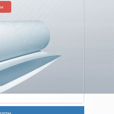
ры
вары