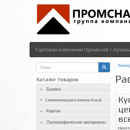
Торговая компания Промснаб г.Арзам
Форма
Лакок
поиска
Ра
Поиск
Каталог товаров
Бумага
Ку
Самоклеющаяся пленка Oracal
це
Картон
вс
Полиграфические материалы
Некот