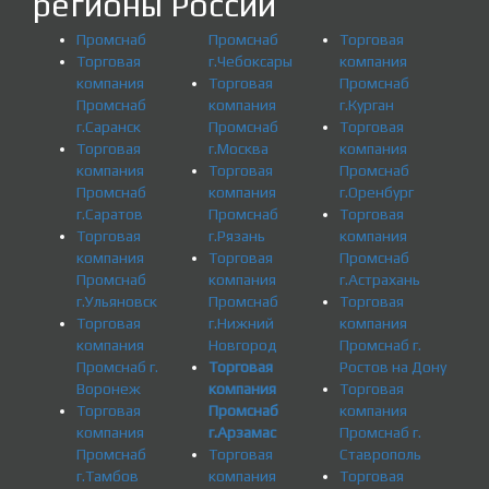
регионы России
Промснаб
Промснаб
Торговая
Торговая
г.Чебоксары
компания
компания
Торговая
Промснаб
Промснаб
компания
г.Курган
г.Саранск
Промснаб
Торговая
Торговая
г.Москва
компания
компания
Торговая
Промснаб
Промснаб
компания
г.Оренбург
г.Саратов
Промснаб
Торговая
Торговая
г.Рязань
компания
компания
Торговая
Промснаб
Промснаб
компания
г.Астрахань
г.Ульяновск
Промснаб
Торговая
Торговая
г.Нижний
компания
компания
Новгород
Промснаб г.
Промснаб г.
Торговая
Ростов на Дону
Воронеж
компания
Торговая
Торговая
Промснаб
компания
компания
г.Арзамас
Промснаб г.
Промснаб
Торговая
Ставрополь
г.Тамбов
компания
Торговая