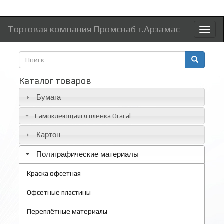
Торговая компания Промснаб г.Арзамас
Toggl
naviga
Форма
поиска
Поиск
Каталог товаров
Бумага
Самоклеющаяся пленка Oracal
Картон
Полиграфические материалы
Краска офсетная
Офсетные пластины
Переплётные материалы