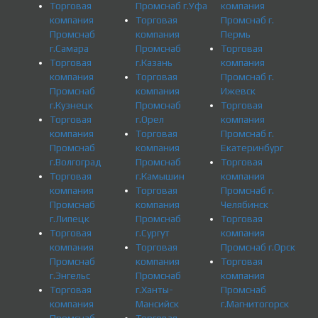
Торговая
Промснаб г.Уфа
компания
компания
Торговая
Промснаб г.
Промснаб
компания
Пермь
г.Самара
Промснаб
Торговая
Торговая
г.Казань
компания
компания
Торговая
Промснаб г.
Промснаб
компания
Ижевск
г.Кузнецк
Промснаб
Торговая
Торговая
г.Орел
компания
компания
Торговая
Промснаб г.
Промснаб
компания
Екатеринбург
г.Волгоград
Промснаб
Торговая
Торговая
г.Камышин
компания
компания
Торговая
Промснаб г.
Промснаб
компания
Челябинск
г.Липецк
Промснаб
Торговая
Торговая
г.Сургут
компания
компания
Торговая
Промснаб г.Орск
Промснаб
компания
Торговая
г.Энгельс
Промснаб
компания
Торговая
г.Ханты-
Промснаб
компания
Мансийск
г.Магнитогорск