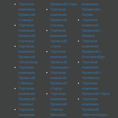
Торговая
Промснаб г.Уфа
компания
компания
Торговая
Промснаб г.
Промснаб
компания
Пермь
г.Самара
Промснаб
Торговая
Торговая
г.Казань
компания
компания
Торговая
Промснаб г.
Промснаб
компания
Ижевск
г.Кузнецк
Промснаб
Торговая
Торговая
г.Орел
компания
компания
Торговая
Промснаб г.
Промснаб
компания
Екатеринбург
г.Волгоград
Промснаб
Торговая
Торговая
г.Камышин
компания
компания
Торговая
Промснаб г.
Промснаб
компания
Челябинск
г.Липецк
Промснаб
Торговая
Торговая
г.Сургут
компания
компания
Торговая
Промснаб г.Орск
Промснаб
компания
Торговая
г.Энгельс
Промснаб
компания
Торговая
г.Ханты-
Промснаб
компания
Мансийск
г.Магнитогорск