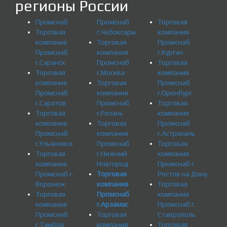
регионы России
Промснаб
Промснаб
Торговая
Торговая
г.Чебоксары
компания
компания
Торговая
Промснаб
Промснаб
компания
г.Курган
г.Саранск
Промснаб
Торговая
Торговая
г.Москва
компания
компания
Торговая
Промснаб
Промснаб
компания
г.Оренбург
г.Саратов
Промснаб
Торговая
Торговая
г.Рязань
компания
компания
Торговая
Промснаб
Промснаб
компания
г.Астрахань
г.Ульяновск
Промснаб
Торговая
Торговая
г.Нижний
компания
компания
Новгород
Промснаб г.
Промснаб г.
Торговая
Ростов на Дону
Воронеж
компания
Торговая
Торговая
Промснаб
компания
компания
г.Арзамас
Промснаб г.
Промснаб
Торговая
Ставрополь
г.Тамбов
компания
Торговая