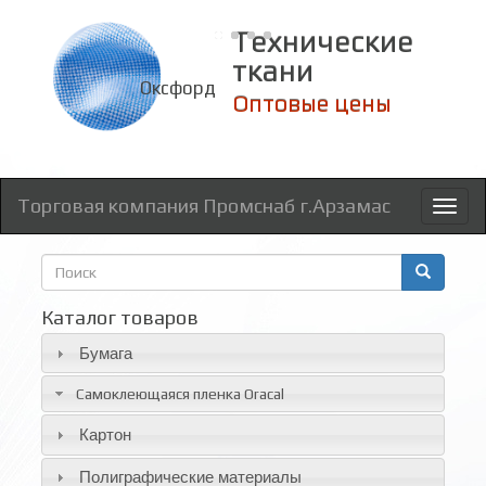
Технические
ткани
Оксфорд
Оптовые цены
Торговая компания Промснаб г.Арзамас
Toggl
naviga
Форма
поиска
Поиск
Каталог товаров
Бумага
Самоклеющаяся пленка Oracal
Картон
Полиграфические материалы