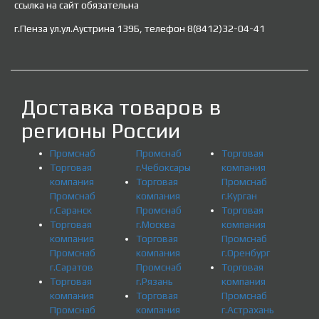
ссылка на сайт обязательна
г.Пенза ул.ул.Аустрина 139Б, телефон 8(8412)32-04-41
Доставка товаров в
регионы России
Промснаб
Промснаб
Торговая
Торговая
г.Чебоксары
компания
компания
Торговая
Промснаб
Промснаб
компания
г.Курган
г.Саранск
Промснаб
Торговая
Торговая
г.Москва
компания
компания
Торговая
Промснаб
Промснаб
компания
г.Оренбург
г.Саратов
Промснаб
Торговая
Торговая
г.Рязань
компания
компания
Торговая
Промснаб
Промснаб
компания
г.Астрахань