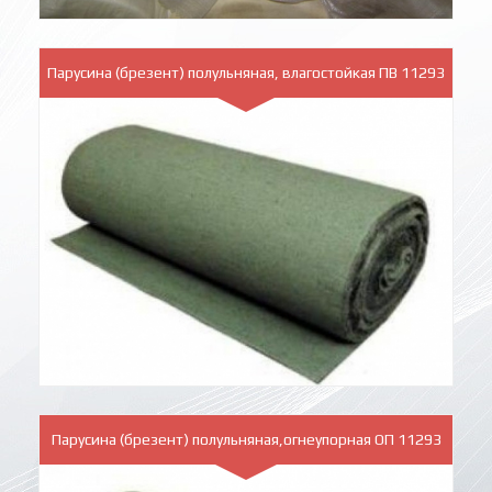
Парусина (брезент) полульняная, влагостойкая ПВ 11293
Парусина (брезент) полульняная,огнеупорная ОП 11293