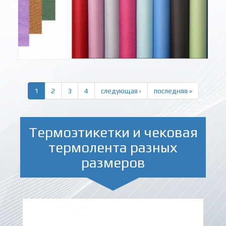
1
2
3
4
следующая ›
последняя »
Термоэтикетки и чековая
термолента разных
размеров