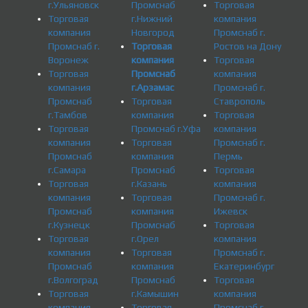
г.Ульяновск
Промснаб
Торговая
Торговая
г.Нижний
компания
компания
Новгород
Промснаб г.
Промснаб г.
Торговая
Ростов на Дону
Воронеж
компания
Торговая
Торговая
Промснаб
компания
компания
г.Арзамас
Промснаб г.
Промснаб
Торговая
Ставрополь
г.Тамбов
компания
Торговая
Торговая
Промснаб г.Уфа
компания
компания
Торговая
Промснаб г.
Промснаб
компания
Пермь
г.Самара
Промснаб
Торговая
Торговая
г.Казань
компания
компания
Торговая
Промснаб г.
Промснаб
компания
Ижевск
г.Кузнецк
Промснаб
Торговая
Торговая
г.Орел
компания
компания
Торговая
Промснаб г.
Промснаб
компания
Екатеринбург
г.Волгоград
Промснаб
Торговая
Торговая
г.Камышин
компания
компания
Торговая
Промснаб г.