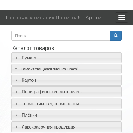
Торговая компания Промснаб г.Арзамас
Toggl
naviga
Форма
поиска
Поиск
Каталог товаров
Бумага
Самоклеющаяся пленка Oracal
Картон
Полиграфические материалы
Термоэтикетки, термоленты
Плёнки
Лакокрасочная продукция