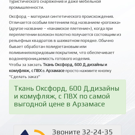
туристического снаряжения и даже мебельной
промышленности.
Оксфорд – материал синтетического происхождения.
Отличается особым плетением под названием «рогожка»
(другое название – «панамское плетение»), когда при
переплетении волокон полотно получается состоящим из
рельефных квадратов в шахматном порядке. Обычно
бывает обработан полиуретановым или
поливинилхлоридовым покрытием, что обеспечивает
водонепроницаемость готового изделия.
Чтобы за закзать
Ткань Оксфорд, 600 Д,дизайны и
комуфляж, с ПВХ
в
Арзамасе
просто нажмите кнопку
"Сделать заказ"
Ткань Оксфорд, 600 Д,дизайны
и комуфляж, с ПВХ по самой
выгодной цене в Арзамасе
Звоните 32-24-35