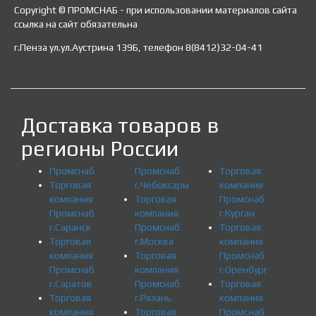
Copyright © ПРОМСНАБ - при использовании материалов сайта
ссылка на сайт обязательна
г.Пенза ул.ул.Аустрина 139Б, телефон 8(8412)32-04-41
Доставка товаров в
регионы России
Промснаб
Промснаб
Торговая
Торговая
г.Чебоксары
компания
компания
Торговая
Промснаб
Промснаб
компания
г.Курган
г.Саранск
Промснаб
Торговая
Торговая
г.Москва
компания
компания
Торговая
Промснаб
Промснаб
компания
г.Оренбург
г.Саратов
Промснаб
Торговая
Торговая
г.Рязань
компания
компания
Торговая
Промснаб