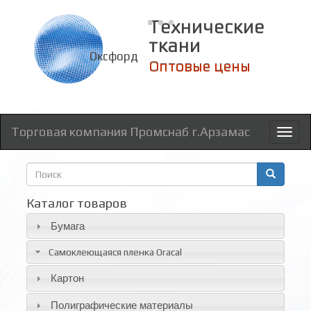
Технические
ткани
Оксфорд
Оптовые цены
Торговая компания Промснаб г.Арзамас
Toggl
naviga
Форма
поиска
Поиск
Каталог товаров
Бумага
Самоклеющаяся пленка Oracal
Картон
Полиграфические материалы