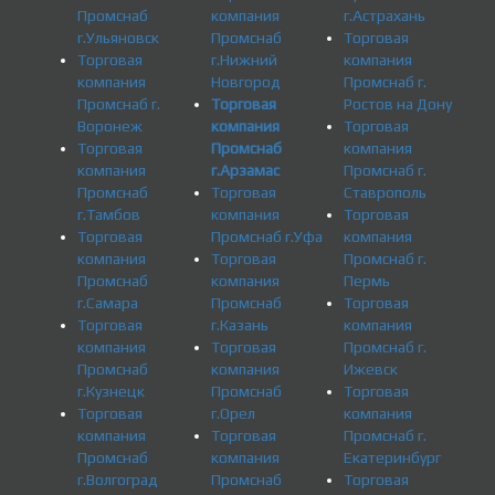
Промснаб
компания
г.Астрахань
г.Ульяновск
Промснаб
Торговая
Торговая
г.Нижний
компания
компания
Новгород
Промснаб г.
Промснаб г.
Торговая
Ростов на Дону
Воронеж
компания
Торговая
Торговая
Промснаб
компания
компания
г.Арзамас
Промснаб г.
Промснаб
Торговая
Ставрополь
г.Тамбов
компания
Торговая
Торговая
Промснаб г.Уфа
компания
компания
Торговая
Промснаб г.
Промснаб
компания
Пермь
г.Самара
Промснаб
Торговая
Торговая
г.Казань
компания
компания
Торговая
Промснаб г.
Промснаб
компания
Ижевск
г.Кузнецк
Промснаб
Торговая
Торговая
г.Орел
компания
компания
Торговая
Промснаб г.
Промснаб
компания
Екатеринбург
г.Волгоград
Промснаб
Торговая