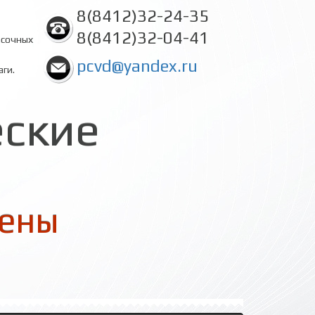
8(8412)32-24-35
8(8412)32-04-41
асочных
pcvd@yandex.ru
аги.
еские