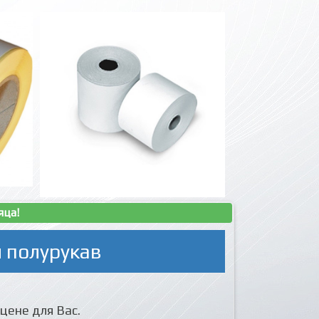
яца!
 полурукав
цене для Вас.