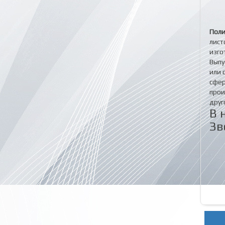
Поли
лист
изго
Выпу
или 
сфер
прои
друг
В 
Зв