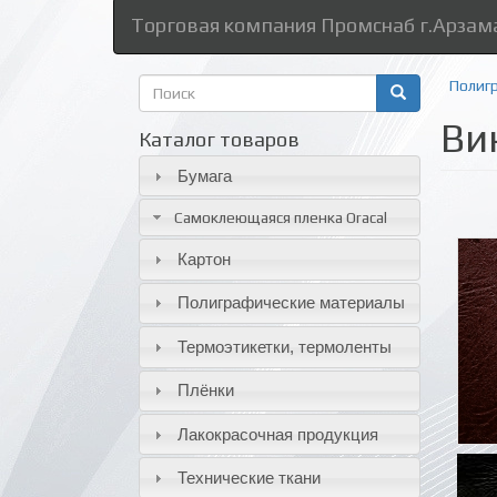
Торговая компания Промснаб г.Арзам
Форма
Полиг
поиска
Ви
Поиск
Каталог товаров
Бумага
Самоклеющаяся пленка Oracal
Картон
Полиграфические материалы
Термоэтикетки, термоленты
Плёнки
Лакокрасочная продукция
Технические ткани