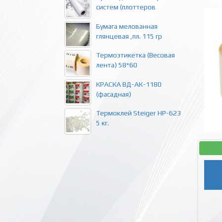
систем (плоттеров
Бумага мелованная
глянцевая ,пл. 115 гр
Термоэтикетка (Весовая
лента) 58*60
КРАСКА ВД-АК-1180
(фасадная)
Термоклей Steiger HP-623
5 кг.