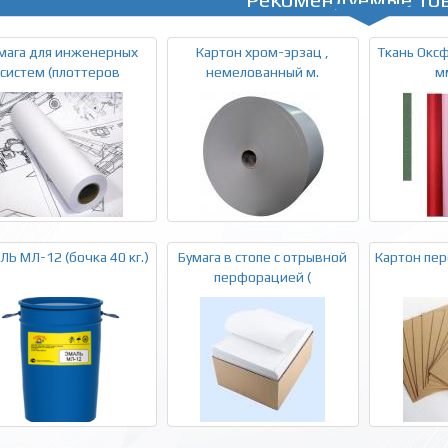
мага для инженерных
Картон хром-эрзац ,
Ткань Оксф
систем (плоттеров
немелованный м.
м
Ь МЛ-12 (бочка 40 кг.)
Бумага в стопе с отрывной
Картон пер
перфорацией (