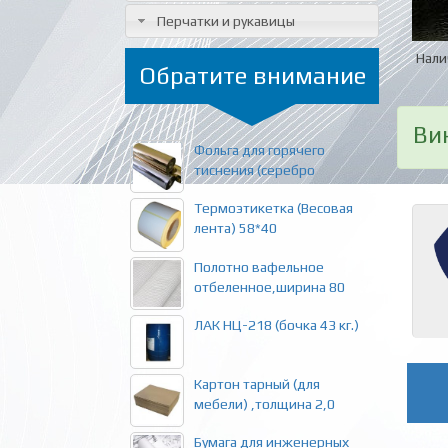
Перчатки и рукавицы
Нали
Обратите внимание
Ви
Фольга для горячего
тиснения (серебро
Термоэтикетка (Весовая
лента) 58*40
Полотно вафельное
отбеленное,ширина 80
ЛАК НЦ-218 (бочка 43 кг.)
Картон тарный (для
мебели) ,толщина 2,0
Бумага для инженерных