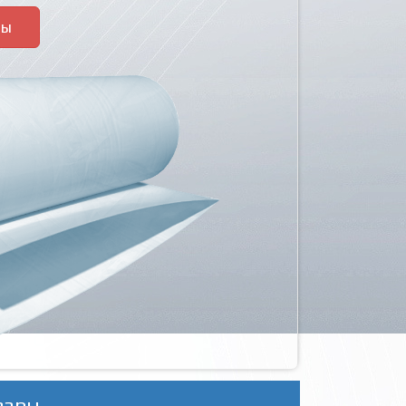
ры
вары