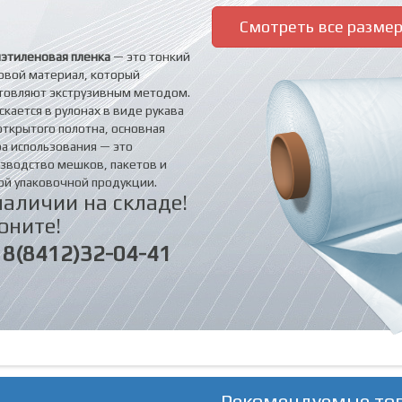
Смотреть все разме
этиленовая пленка
— это тонкий
овой материал, который
товляют экструзивным методом.
скается в рулонах в виде рукава
открытого полотна, основная
а использования — это
зводство мешков, пакетов и
ой упаковочной продукции.
наличии на складе!
оните!
8(8412)32-04-41
Рекомендуемые то