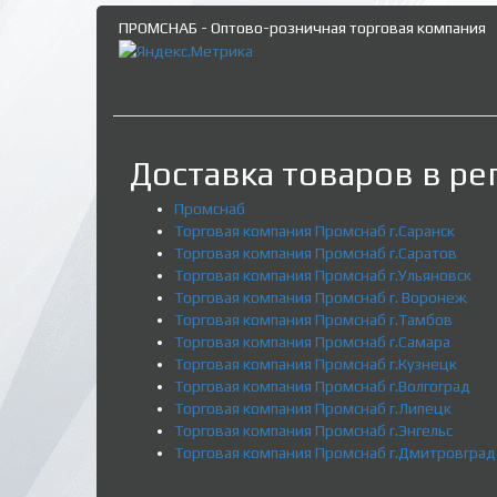
ПРОМСНАБ - Оптово-розничная торговая компания
Доставка товаров в ре
Промснаб
Торговая компания Промснаб г.Саранск
Торговая компания Промснаб г.Саратов
Торговая компания Промснаб г.Ульяновск
Торговая компания Промснаб г. Воронеж
Торговая компания Промснаб г.Тамбов
Торговая компания Промснаб г.Самара
Торговая компания Промснаб г.Кузнецк
Торговая компания Промснаб г.Волгоград
Торговая компания Промснаб г.Липецк
Торговая компания Промснаб г.Энгельс
Торговая компания Промснаб г.Дмитровград