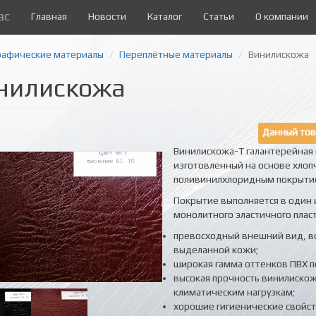
ас
Главная
Новости
Каталог
Статьи
О компании
рафические материалы
Переплётные материалы
Винилискожа
нилискожа
Данный тов
Винилискожа-Т галантерейная 
изготовленный на основе хлоп
поливинилхлоридным покрытием
Покрытие выполняется в один и
монолитного эластичного плас
превосходный внешний вид, в
выделанной кожи;
широкая гамма оттенков ПВХ п
высокая прочность винилискож
климатическим нагрузкам;
хорошие гигиенические свойст