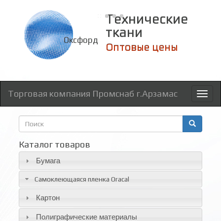
Технические
ткани
Оксфорд
Оптовые цены
Торговая компания Промснаб г.Арзамас
Toggl
naviga
Форма
поиска
Поиск
Каталог товаров
Бумага
Самоклеющаяся пленка Oracal
Картон
Полиграфические материалы