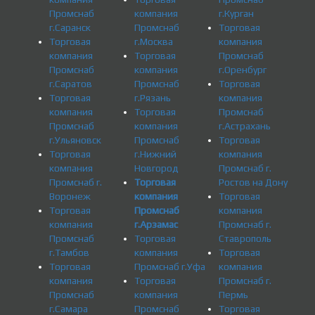
Промснаб
компания
г.Курган
г.Саранск
Промснаб
Торговая
Торговая
г.Москва
компания
компания
Торговая
Промснаб
Промснаб
компания
г.Оренбург
г.Саратов
Промснаб
Торговая
Торговая
г.Рязань
компания
компания
Торговая
Промснаб
Промснаб
компания
г.Астрахань
г.Ульяновск
Промснаб
Торговая
Торговая
г.Нижний
компания
компания
Новгород
Промснаб г.
Промснаб г.
Торговая
Ростов на Дону
Воронеж
компания
Торговая
Торговая
Промснаб
компания
компания
г.Арзамас
Промснаб г.
Промснаб
Торговая
Ставрополь
г.Тамбов
компания
Торговая
Торговая
Промснаб г.Уфа
компания
компания
Торговая
Промснаб г.
Промснаб
компания
Пермь
г.Самара
Промснаб
Торговая