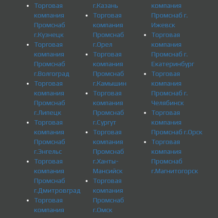
Торговая
г.Казань
компания
компания
Торговая
Промснаб г.
Промснаб
компания
Ижевск
г.Кузнецк
Промснаб
Торговая
Торговая
г.Орел
компания
компания
Торговая
Промснаб г.
Промснаб
компания
Екатеринбург
г.Волгоград
Промснаб
Торговая
Торговая
г.Камышин
компания
компания
Торговая
Промснаб г.
Промснаб
компания
Челябинск
г.Липецк
Промснаб
Торговая
Торговая
г.Сургут
компания
компания
Торговая
Промснаб г.Орск
Промснаб
компания
Торговая
г.Энгельс
Промснаб
компания
Торговая
г.Ханты-
Промснаб
компания
Мансийск
г.Магнитогорск
Промснаб
Торговая
г.Дмитровград
компания
Торговая
Промснаб
компания
г.Омск