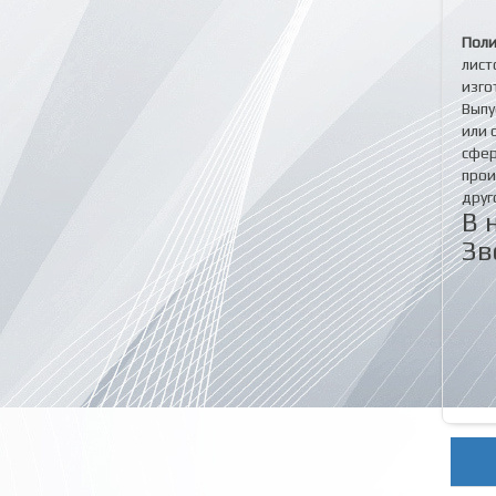
Поли
лист
изго
Выпу
или 
сфер
прои
друг
В 
Зв