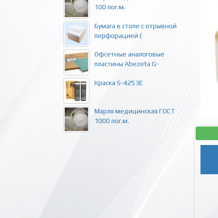
100 пог.м.
Бумага в стопе с отрывной
перфорацией (
Офсетные аналоговые
пластины Abezeta G-
Краска S-4253E
Марля медицинская ГОСТ
1000 пог.м.