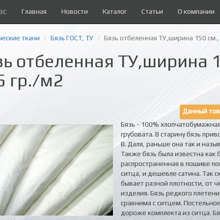
ас
Главная
Новости
Каталог
Статьи
О компании
ческие ткани
Бязь ГОСТ, ТУ
Бязь отбеленная ТУ,ширина 150 см.,
зь отбеленная ТУ,ширина 1
5 гр./м2
Данный тов
Бязь - 100% хлопчатобумажная
грубовата. В старину бязь прив
В. Даля, раньше она так и назы
Также бязь была известна как 
распространенная в пошиве пос
ситца, и дешевле сатина. Так с
бывает разной плотности, от ч
изделия. Бязь редкого плетени
сравнима с ситцем. Постельное
дороже комплекта из ситца. Б