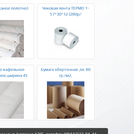
каное полотно)
Чековая лента ТЕРМО 1-
57*30*12 (280р/
о вафельное
Бумага оберточная ,пл. 80
ное,ширина 45
гр./м2,
нза ул.ул.Аустрина 139Б, телефон 8(8412)32-04-41