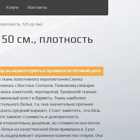
Услуги
Контакты
 плотность 125 гр./м2
50 см., плотность
ар вы можете купить в Арзамасе по оптовой цене.
 ткань полотняного переплетения.Слегка
озилась с Востока. Согласно Толковому словарю
валась азиатской, персидской, бухарской тканью.
бумажный холст и бурметь. Ткань наиболее
тельного белья, т.к. она значительно прочнее
казать средний вариант. Стоит заметить, что бязь
его зависит стоимость и долговечность
я относительна дешевая, по стоимости она почти
 белье из качественной бязи примерно в 3 раз
язь выдерживает огромное количество стирок. Она