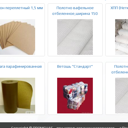
он переплетный 1,5 мм
Полотно вафельное
ХПП (Нет
отбеленное,ширина 150
ага парафинированная
Ветошь "Стандарт"
Полотн
отбелен
Copyright © ПРОМСНАБ - при использовании материалов
г.Пе