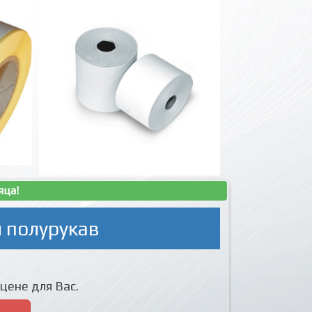
яца!
 полурукав
цене для Вас.