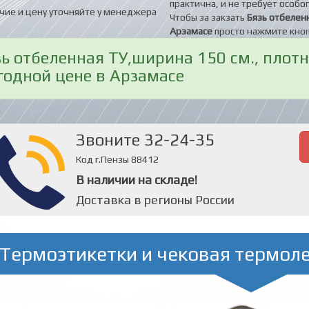
практична, и не требует особог
чие и цену уточняйте у менеджера
Чтобы за закзать
Бязь отбеленн
Арзамасе
просто нажмите кноп
зь отбеленная ТУ,ширина 150 см., плотн
годной цене в Арзамасе
Звоните 32-24-35
Код г.Пензы 88412
В наличии на складе!
Доставка в регионы России
Термоэтикетки и чековая термол