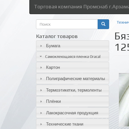
Торговая компания Промснаб г.Арзам
Форма
Техни
поиска
Бя
Поиск
Каталог товаров
12
Бумага
Самоклеющаяся пленка Oracal
Картон
Полиграфические материалы
Термоэтикетки, термоленты
Плёнки
Лакокрасочная продукция
Технические ткани