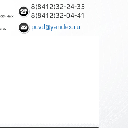
8(8412)32-24-35
8(8412)32-04-41
асочных
pcvd@yandex.ru
аги.
енка