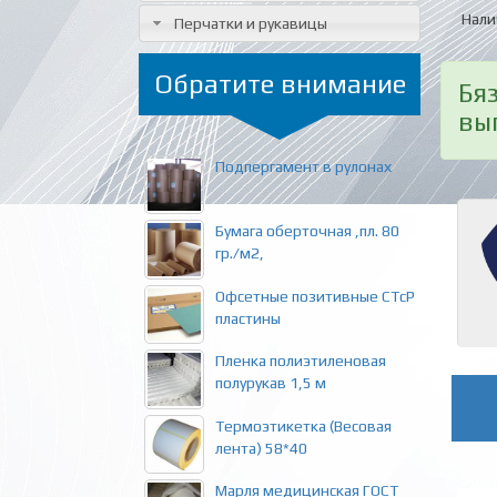
Нали
Перчатки и рукавицы
Обратите внимание
Бя
вы
Подпергамент в рулонах
Бумага оберточная ,пл. 80
гр./м2,
Офсетные позитивные СTcP
пластины
Пленка полиэтиленовая
полурукав 1,5 м
Термоэтикетка (Весовая
лента) 58*40
Марля медицинская ГОСТ