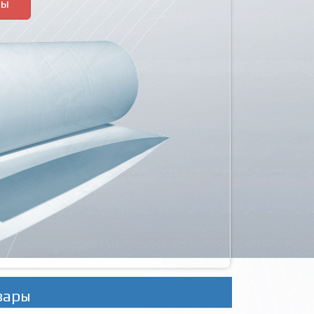
ры
вары