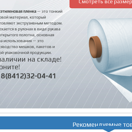
Смотреть все разме
этиленовая пленка
— это тонкий
овой материал, который
товляют экструзивным методом.
скается в рулонах в виде рукава
открытого полотна, основная
а использования — это
зводство мешков, пакетов и
ой упаковочной продукции.
наличии на складе!
оните!
8(8412)32-04-41
Рекомендуемые то